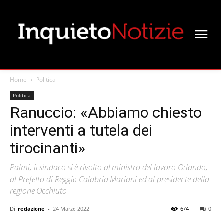
Home
Politica
Politica
Ranuccio: «Abbiamo chiesto
interventi a tutela dei
tirocinanti»
Palmi, il sindaco si è rivolto al ministro del lavoro Orlando,
al Prefetto di Reggio Calabria Mariani ed al presidente della
regione Occhiuto
Di
redazione
-
24 Marzo 2022
674
0