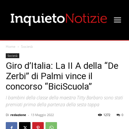
Home
Società
Società
Giro d’Italia: La II A della “De
Zerbi” di Palmi vince il
concorso “BiciScuola”
I bambini della classe della maestra Titty Barbaro sono stati
premiati prima della partenza della sesta tappa
Di
redazione
-
13 Maggio 2022
1272
0