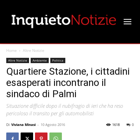
Home
Altre Notizie
Altre Notizie
Ambiente
Politica
Quartiere Stazione, i cittadini
esasperati incontrano il
sindaco di Palmi
Situazione difficile dopo il nubifragio di ieri che ha reso
pericoloso il transito per gli automobilisti
Di
Viviana Minasi
-
10 Agosto 2016
1618
0