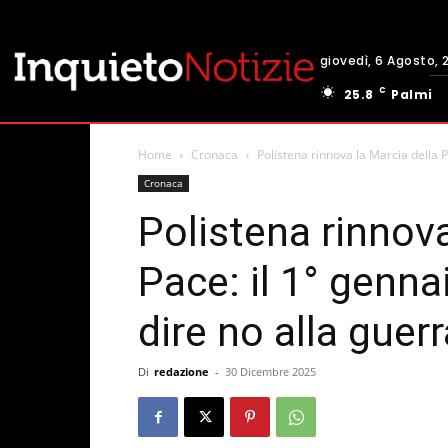
giovedì, 6 Agosto, 
C
25.8
Palmi
Home
Cronaca
Polistena rinnova la Marcia della Pa
Cronaca
Polistena rinnova
Pace: il 1° genna
dire no alla guerr
Di
redazione
-
30 Dicembre 2025