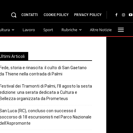
CONTATTI
COOKIE POLICY
PRIVACY POLICY
ultura
Lavoro
Sport
Rubriche
Altre Notizie
Ultimi Articoli
Fede, storia e rinascita: il culto di San Gaetano
da Thiene nella contrada di Palmi
Festival dei Tramonti di Palmi, l’8 agosto la sesta
edizione: una serata dedicata a Cultura e
Bellezza organizzata da Prometeus
San Luca (RC), concluso con successo il
soccorso di 18 escursionisti nel Parco Nazionale
dell’Aspromonte