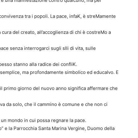
ere una manifestazione contro qualcuno, ma per
a convivenza tra i popoli. La pace, infaK, è streMamente
lla cura del creato, all’accoglienza di chi è costreMo a
e senza interrogarci sugli sIli di vita, sulle
esso stanno alla radice dei confliK.
 semplice, ma profondamente simbolico ed educaIvo. E
il primo giorno del nuovo anno significa affermare che
alva da solo, che il cammino è comune e che non ci
 un mondo in cui possa regnare la pace.
no” e la Parrocchia Santa Marina Vergine, Duomo della