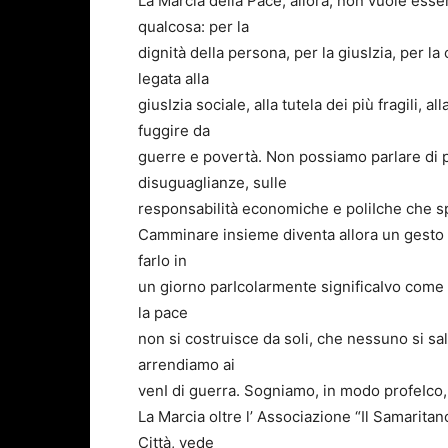
La Marcia della Pace, allora, non vuole ess
qualcosa: per la
dignità della persona, per la giusIzia, per l
legata alla
giusIzia sociale, alla tutela dei più fragili, a
fuggire da
guerre e povertà. Non possiamo parlare di pac
disuguaglianze, sulle
responsabilità economiche e poliIche che sp
Camminare insieme diventa allora un gesto
farlo in
un giorno parIcolarmente significaIvo come 
la pace
non si costruisce da soli, che nessuno si s
arrendiamo ai
venI di guerra. Sogniamo, in modo profeIco,
La Marcia oltre l’ Associazione “Il Samarita
Città, vede