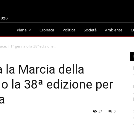
2026
Piana
Cronaca
Politica
Società
Ambiente
C
ce: il 1° gennaio la 38ª edizione...
 la Marcia della
io la 38ª edizione per
a
57
0