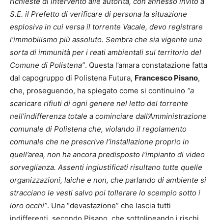
richieste di intervento alle autorità, con annesso invito a
S.E. il Prefetto di verificare di persona la situazione
esplosiva in cui versa il torrente Vacale, devo registrare
l’immobilismo più assoluto. Sembra che sia vigente una
sorta di immunità per i reati ambientali sul territorio del
Comune di Polistena”
. Questa l’amara constatazione fatta
dal capogruppo di Polistena Futura,
Francesco Pisano
,
che, proseguendo, ha spiegato come si continuino
“a
scaricare rifiuti di ogni genere nel letto del torrente
nell’indifferenza totale a cominciare dall’Amministrazione
comunale di Polistena che, violando il regolamento
comunale che ne prescrive l’installazione proprio in
quell’area, non ha ancora predisposto l’impianto di video
sorveglianza. Assenti ingiustificati risultano tutte quelle
organizzazioni, laiche e non, che parlando di ambiente si
stracciano le vesti salvo poi tollerare lo scempio sotto i
loro occhi”
. Una “devastazione” che lascia tutti
indifferenti, secondo Pisano, che sottolineando i rischi