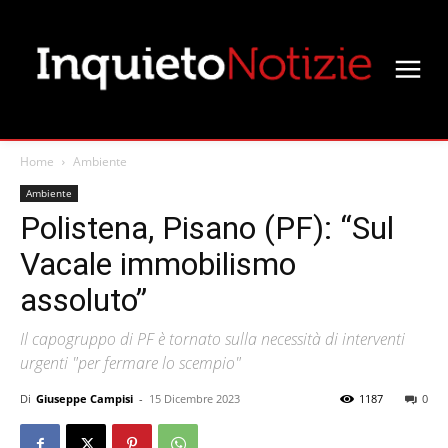
Home
Ambiente
Ambiente
Polistena, Pisano (PF): “Sul
Vacale immobilismo
assoluto”
Il capogruppo di PF è tornato sulla necessità di interventi
urgenti "per fermare lo scempio"
Di
Giuseppe Campisi
-
15 Dicembre 2023
1187
0