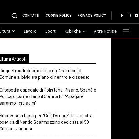
CONTATTI
COOKIE POLICY
PRIVACY POLICY
ultura
Lavoro
Sport
Rubriche
Altre Notizie
Ultimi Articoli
Cinquefrondi, debito idrico da 4,6 milioni: il
Comune al bivio tra piano di rientro e dissesto
Ortopedia ospedale di Polistena. Pisano, Spanò e
Policaro contestano il Comitato: “A pagare
saranno i cittadini”
Successo a Dasà per “Odi d’Amore”: la raccolta
poetica di Nando Scarmozzino dedicata ai 50
Comuni vibonesi