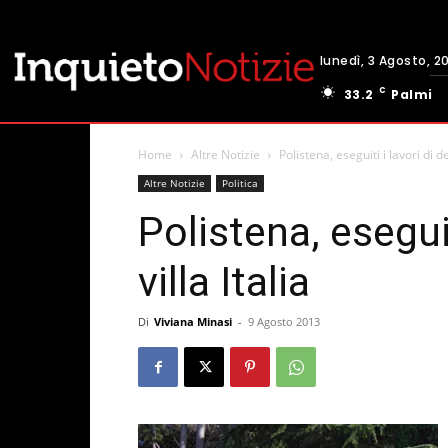
lunedì, 3 Agosto, 2
C
33.2
Palmi
Home
Altre Notizie
Polistena, eseguiti i lavori di de
Altre Notizie
Politica
Polistena, eseguit
villa Italia
Di
Viviana Minasi
-
9 Agosto 2013