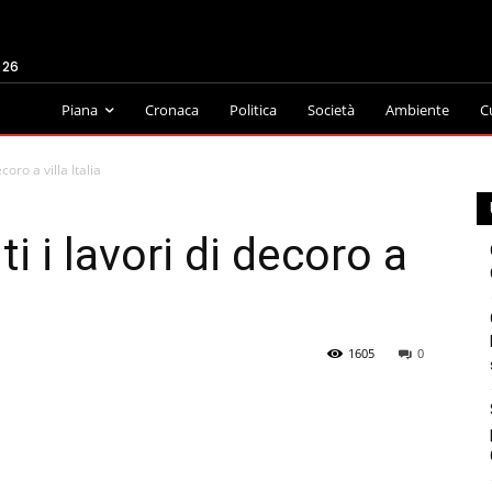
026
Piana
Cronaca
Politica
Società
Ambiente
C
coro a villa Italia
i i lavori di decoro a
1605
0