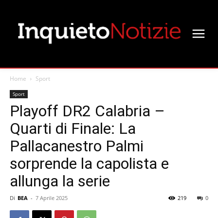
Home
Sport
Sport
Playoff DR2 Calabria –
Quarti di Finale: La
Pallacanestro Palmi
sorprende la capolista e
allunga la serie
Di
BEA
-
7 Aprile 2025
219
0