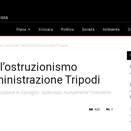
2026
Piana
Cronaca
Politica
Società
Ambiente
C
mo reiterato” dell’Amministrazione Tripodi
l’ostruzionismo
ministrazione Tripodi
ussione in Consiglio. Sollecitato nuovamente l'intervento
420
0