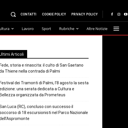
CONTATTI
COOKIE POLICY
PRIVACY POLICY
ultura
Lavoro
Sport
Rubriche
Altre Notizie
Ultimi Articoli
Fede, storia e rinascita: il culto di San Gaetano
da Thiene nella contrada di Palmi
Festival dei Tramonti di Palmi, l’8 agosto la sesta
edizione: una serata dedicata a Cultura e
Bellezza organizzata da Prometeus
San Luca (RC), concluso con successo il
soccorso di 18 escursionisti nel Parco Nazionale
dell’Aspromonte