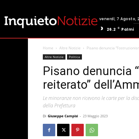
venerdì, 7 Agosto, 
C
26.2
Palmi
Home
Altre Notizie
Pisano denuncia “l’ostruzionis
Altre Notizie
Politica
Pisano denuncia “
reiterato” dell’Am
Le minoranze non ricevono le carte per la disc
della Prefettura
Di
Giuseppe Campisi
-
23 Maggio 2023