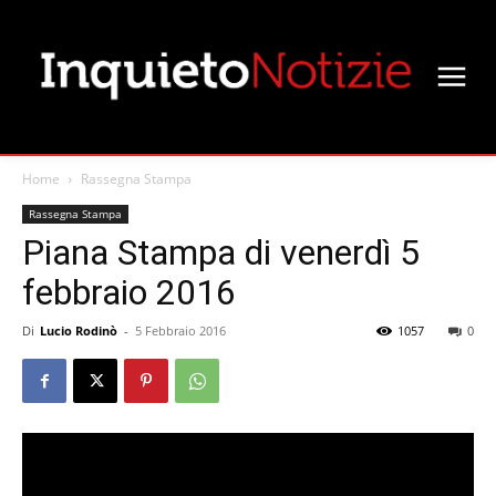
Home
Rassegna Stampa
Rassegna Stampa
Piana Stampa di venerdì 5
febbraio 2016
Di
Lucio Rodinò
-
5 Febbraio 2016
1057
0