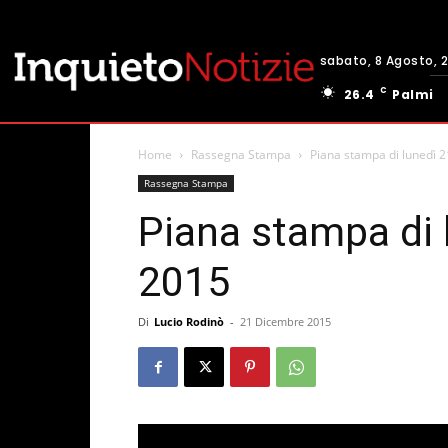
sabato, 8 Agosto, 
C
26.4
Palmi
Home
Rassegna Stampa
Piana stampa di lunedì 
Rassegna Stampa
Piana stampa di 
2015
Di
Lucio Rodinò
-
21 Dicembre 2015