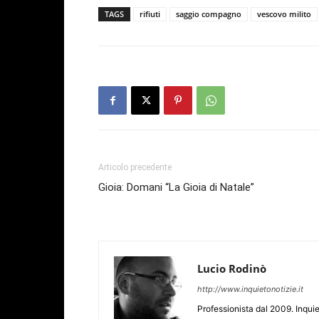
TAGS
rifiuti
saggio compagno
vescovo milito
Articolo precedente
Gioia: Domani “La Gioia di Natale”
Lucio Rodinò
http://www.inquietonotizie.it
Professionista dal 2009. Inquie