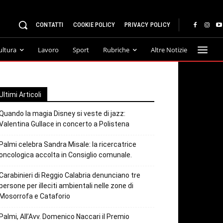
CONTATTI
COOKIE POLICY
PRIVACY POLICY
ultura
Lavoro
Sport
Rubriche
Altre Notizie
Ultimi Articoli
Quando la magia Disney si veste di jazz:
Valentina Gullace in concerto a Polistena
Palmi celebra Sandra Misale: la ricercatrice
oncologica accolta in Consiglio comunale.
Carabinieri di Reggio Calabria denunciano tre
persone per illeciti ambientali nelle zone di
Mosorrofa e Cataforio
Palmi, All’Avv. Domenico Naccari il Premio