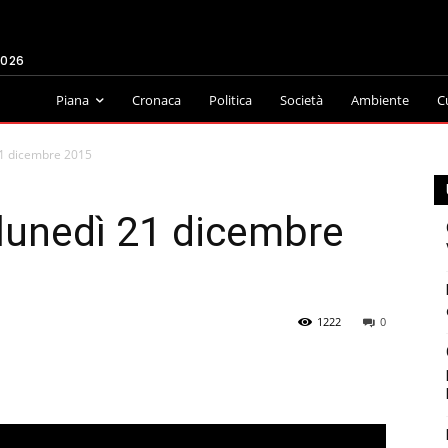
2026
Piana
Cronaca
Politica
Società
Ambiente
C
21 dicembre 2015
lunedì 21 dicembre
1222
0