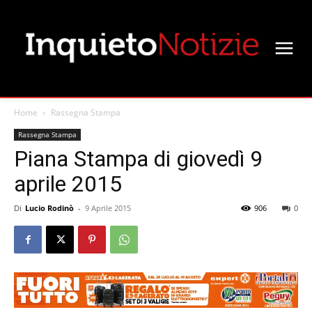
Home
Rassegna Stampa
Rassegna Stampa
Piana Stampa di giovedì 9
aprile 2015
Di
Lucio Rodinò
-
9 Aprile 2015
906
0