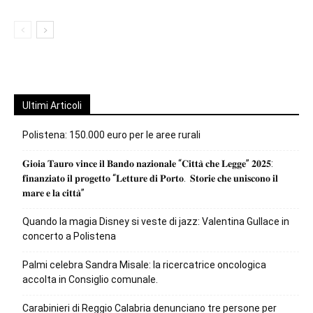
Ultimi Articoli
Polistena: 150.000 euro per le aree rurali
𝐆𝐢𝐨𝐢𝐚 𝐓𝐚𝐮𝐫𝐨 𝐯𝐢𝐧𝐜𝐞 𝐢𝐥 𝐁𝐚𝐧𝐝𝐨 𝐧𝐚𝐳𝐢𝐨𝐧𝐚𝐥𝐞 “𝐂𝐢𝐭𝐭𝐚̀ 𝐜𝐡𝐞 𝐋𝐞𝐠𝐠𝐞” 𝟐𝟎𝟐𝟓:
𝐟𝐢𝐧𝐚𝐧𝐳𝐢𝐚𝐭𝐨 𝐢𝐥 𝐩𝐫𝐨𝐠𝐞𝐭𝐭𝐨 “𝐋𝐞𝐭𝐭𝐮𝐫𝐞 𝐝𝐢 𝐏𝐨𝐫𝐭𝐨. 𝐒𝐭𝐨𝐫𝐢𝐞 𝐜𝐡𝐞 𝐮𝐧𝐢𝐬𝐜𝐨𝐧𝐨 𝐢𝐥
𝐦𝐚𝐫𝐞 𝐞 𝐥𝐚 𝐜𝐢𝐭𝐭𝐚̀”
Quando la magia Disney si veste di jazz: Valentina Gullace in
concerto a Polistena
Palmi celebra Sandra Misale: la ricercatrice oncologica
accolta in Consiglio comunale.
Carabinieri di Reggio Calabria denunciano tre persone per