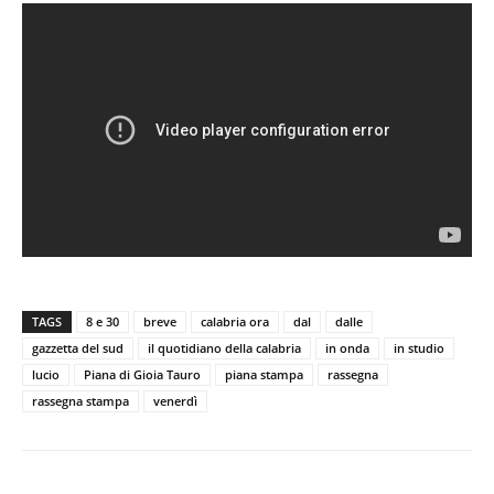
TAGS
8 e 30
breve
calabria ora
dal
dalle
gazzetta del sud
il quotidiano della calabria
in onda
in studio
lucio
Piana di Gioia Tauro
piana stampa
rassegna
rassegna stampa
venerdì