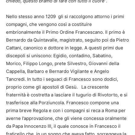
chiedo, questo bramo di fare con tutto il cuore”.
Nello stesso anno 1209 gli si raccolgono attorno i primi
compagni, che vengono così a costituire
embrionalmente il Primo Ordine Francescano. Il primo è
Bernardo da Quintavalle, magistrato, seguito poi da Pietro
Cattani, canonico e dottore in legge. A questi primi due
discepoli si uniscono: Egidio, contadino, Sabatino,
Morico, Filippo Longo, prete Silvestro, Giovanni della
Cappella, Barbaro e Bernardo Vigilante e Angelo
Tancredi. In tutto i seguaci di Francesco sono dodici,
proprio come gli apostoli di Gesù. La crescente
fraternità è costretta a lasciare il tugurio di Rivotorto, e si
trasferisce alla Porziuncola. Francesco compone una
prima breve Regola e con i compagni si reca a Roma per
averne l’approvazione, che gli viene concessa oralmente
da Papa Innocenzo III, il quale conosce in Francesco il
fraticello che, in un sogno che aveva fatto, sorreggeva la