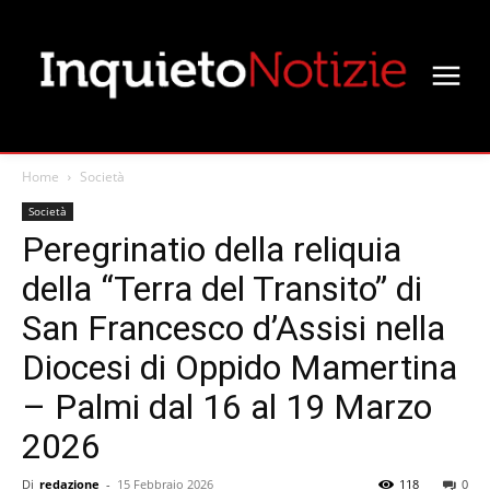
Home
Società
Società
Peregrinatio della reliquia
della “Terra del Transito” di
San Francesco d’Assisi nella
Diocesi di Oppido Mamertina
– Palmi dal 16 al 19 Marzo
2026
Di
redazione
-
15 Febbraio 2026
118
0