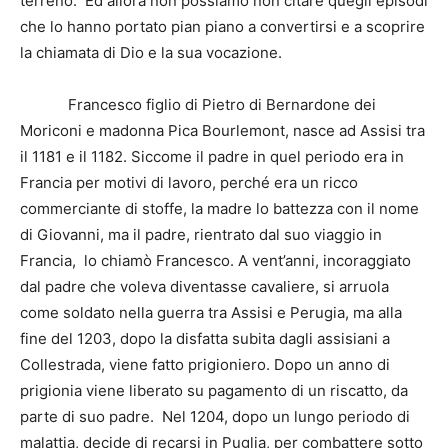
terreno. Ed allora non possiamo non citare quegli episodi
che lo hanno portato pian piano a convertirsi e a scoprire
la chiamata di Dio e la sua vocazione.
Francesco figlio di Pietro di Bernardone dei
Moriconi e madonna Pica Bourlemont, nasce ad Assisi tra
il 1181 e il 1182. Siccome il padre in quel periodo era in
Francia per motivi di lavoro, perché era un ricco
commerciante di stoffe, la madre lo battezza con il nome
di Giovanni, ma il padre, rientrato dal suo viaggio in
Francia, lo chiamò Francesco. A vent’anni, incoraggiato
dal padre che voleva diventasse cavaliere, si arruola
come soldato nella guerra tra Assisi e Perugia, ma alla
fine del 1203, dopo la disfatta subita dagli assisiani a
Collestrada, viene fatto prigioniero. Dopo un anno di
prigionia viene liberato su pagamento di un riscatto, da
parte di suo padre. Nel 1204, dopo un lungo periodo di
malattia, decide di recarsi in Puglia, per combattere sotto