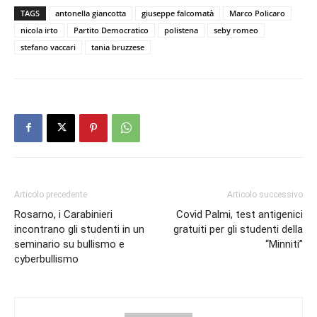
TAGS
antonella giancotta
giuseppe falcomatà
Marco Policaro
nicola irto
Partito Democratico
polistena
seby romeo
stefano vaccari
tania bruzzese
Articolo precedente
Articolo successivo
Rosarno, i Carabinieri
Covid Palmi, test antigenici
incontrano gli studenti in un
gratuiti per gli studenti della
seminario su bullismo e
“Minniti”
cyberbullismo