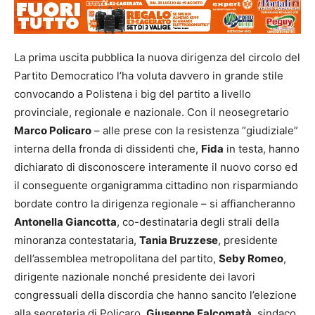
La prima uscita pubblica la nuova dirigenza del circolo del
Partito Democratico l’ha voluta davvero in grande stile
convocando a Polistena i big del partito a livello
provinciale, regionale e nazionale. Con il neosegretario
Marco Policaro
– alle prese con la resistenza “giudiziale”
interna della fronda di dissidenti che,
Fida
in testa, hanno
dichiarato di disconoscere interamente il nuovo corso ed
il conseguente organigramma cittadino non risparmiando
bordate contro la dirigenza regionale – si affiancheranno
Antonella Giancotta
, co-destinataria degli strali della
minoranza contestataria,
Tania Bruzzese
, presidente
dell’assemblea metropolitana del partito,
Seby Romeo
,
dirigente nazionale nonché presidente dei lavori
congressuali della discordia che hanno sancito l’elezione
alla segreteria di Policaro,
Giuseppe Falcomatà
, sindaco