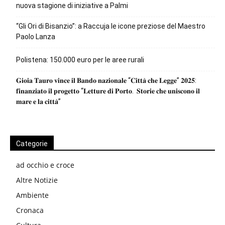
nuova stagione di iniziative a Palmi
“Gli Ori di Bisanzio”: a Raccuja le icone preziose del Maestro
Paolo Lanza
Polistena: 150.000 euro per le aree rurali
𝐆𝐢𝐨𝐢𝐚 𝐓𝐚𝐮𝐫𝐨 𝐯𝐢𝐧𝐜𝐞 𝐢𝐥 𝐁𝐚𝐧𝐝𝐨 𝐧𝐚𝐳𝐢𝐨𝐧𝐚𝐥𝐞 “𝐂𝐢𝐭𝐭𝐚̀ 𝐜𝐡𝐞 𝐋𝐞𝐠𝐠𝐞” 𝟐𝟎𝟐𝟓:
𝐟𝐢𝐧𝐚𝐧𝐳𝐢𝐚𝐭𝐨 𝐢𝐥 𝐩𝐫𝐨𝐠𝐞𝐭𝐭𝐨 “𝐋𝐞𝐭𝐭𝐮𝐫𝐞 𝐝𝐢 𝐏𝐨𝐫𝐭𝐨. 𝐒𝐭𝐨𝐫𝐢𝐞 𝐜𝐡𝐞 𝐮𝐧𝐢𝐬𝐜𝐨𝐧𝐨 𝐢𝐥
𝐦𝐚𝐫𝐞 𝐞 𝐥𝐚 𝐜𝐢𝐭𝐭𝐚̀”
Categorie
ad occhio e croce
Altre Notizie
Ambiente
Cronaca