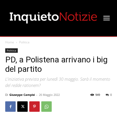
Home
Politica
Politica
PD, a Polistena arrivano i big
del partito
L'iniziativa prevista per lunedì 30 maggio. Sarà il momento
del redde rationem?
Di
Giuseppe Campisi
-
26 Maggio 2022
949
0