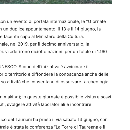
on un evento di portata internazionale, le “Giornate
in un duplice appuntamento, il 13 e il 14 giugno, la
ale facente capo al Ministero della Cultura.
le, nel 2019, per il decimo anniversario, la
 vi aderirono diciotto nazioni, per un totale di 1.160
i UNESCO. Scopo dell’iniziativa è avvicinare il
prio territorio e diffondere la conoscenza anche delle
erso attività che consentano di osservare l’archeologia
 in making); in queste giornate è possibile visitare scavi
ti, svolgere attività laboratoriali e incontrare
ico del Tauriani ha preso il via sabato 13 giugno, con
trale è stata la conferenza “La Torre di Taureana e il