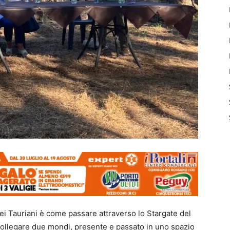
ei Tauriani è come passare attraverso lo Stargate del
collegare due mondi, presente e passato in uno spazio