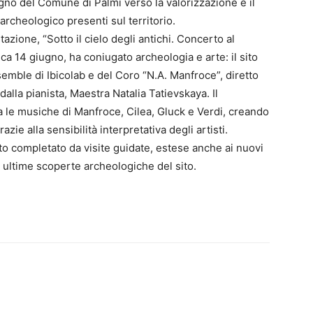
egno del Comune di Palmi verso la valorizzazione e il
archeologico presenti sul territorio.
zione, “Sotto il cielo degli antichi. Concerto al
ca 14 giugno, ha coniugato archeologia e arte: il sito
semble di Ibicolab e del Coro “N.A. Manfroce”, diretto
lla pianista, Maestra Natalia Tatievskaya. Il
ra le musiche di Manfroce, Cilea, Gluck e Verdi, creando
ie alla sensibilità interpretativa degli artisti.
to completato da visite guidate, estese anche ai nuovi
e ultime scoperte archeologiche del sito.