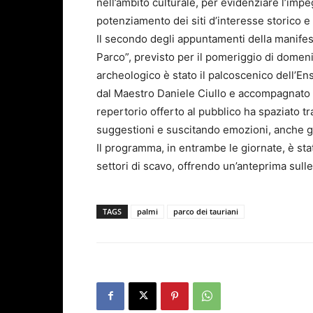
nell’ambito culturale, per evidenziare l’imp
potenziamento dei siti d’interesse storico e 
Il secondo degli appuntamenti della manifesta
Parco”, previsto per il pomeriggio di domeni
archeologico è stato il palcoscenico dell’En
dal Maestro Daniele Ciullo e accompagnato da
repertorio offerto al pubblico ha spaziato t
suggestioni e suscitando emozioni, anche graz
Il programma, in entrambe le giornate, è sta
settori di scavo, offrendo un’anteprima sull
TAGS
palmi
parco dei tauriani