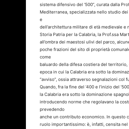
sistema difensivo del ‘500”, curata dalla Pr
Mediterranea, specializzata nello studio dei 
e
dell’architettura militare di età medievale
Storia Patria per la Calabria, la Prof.ssa Ma
all’ombra dei maestosi ulivi del parco, alcun
poche frazioni del sito di proprietà comunale
come
baluardo della difesa costiera del territorio
epoca in cui la Calabria era sotto la domina
“avviso”, ossia attraverso segnalazioni col f
Quando, fra la fine del ‘400 e l’inizio del ‘5
la Calabria era sotto la dominazione spagnola
introducendo norme che regolavano la costru
prevedendo
anche un contributo economico. In questo c
ruolo importantissimo: è, infatti, censita ne