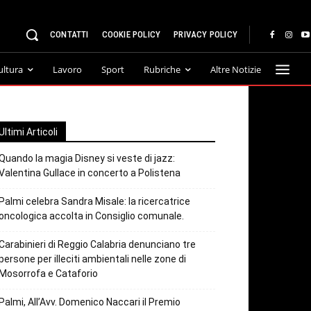
CONTATTI
COOKIE POLICY
PRIVACY POLICY
ultura
Lavoro
Sport
Rubriche
Altre Notizie
Ultimi Articoli
Quando la magia Disney si veste di jazz:
Valentina Gullace in concerto a Polistena
Palmi celebra Sandra Misale: la ricercatrice
oncologica accolta in Consiglio comunale.
Carabinieri di Reggio Calabria denunciano tre
persone per illeciti ambientali nelle zone di
Mosorrofa e Cataforio
Palmi, All’Avv. Domenico Naccari il Premio