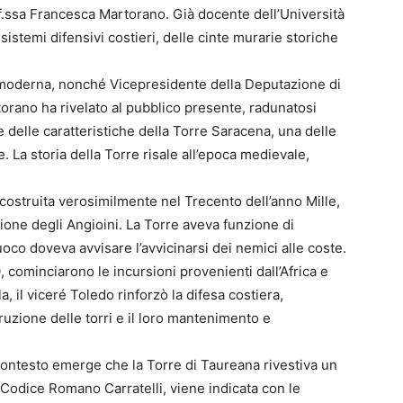
of.ssa Francesca Martorano. Già docente dell’Università
sistemi difensivi costieri, delle cinte murarie storiche
 e moderna, nonché Vicepresidente della Deputazione di
rtorano ha rivelato al pubblico presente, radunatosi
e delle caratteristiche della Torre Saracena, una delle
. La storia della Torre risale all’epoca medievale,
, costruita verosimilmente nel Trecento dell’anno Mille,
zione degli Angioini. La Torre aveva funzione di
uoco doveva avvisare l’avvicinarsi dei nemici alle coste.
00, cominciarono le incursioni provenienti dall’Africa e
, il viceré Toledo rinforzò la difesa costiera,
zione delle torri e il loro mantenimento e
ontesto emerge che la Torre di Taureana rivestiva un
l Codice Romano Carratelli, viene indicata con le