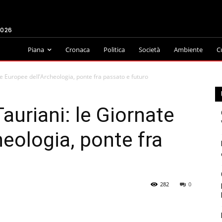
2026
Piana
Cronaca
Politica
Società
Ambiente
C
te Europee dell’Archeologia, ponte fra passato e futuro
auriani: le Giornate
eologia, ponte fra
282
0