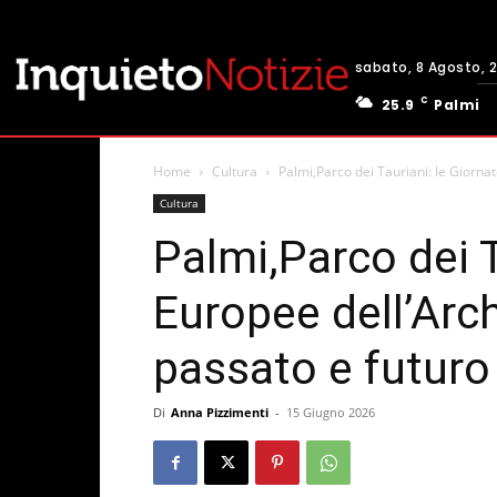
sabato, 8 Agosto, 
C
25.9
Palmi
Home
Cultura
Palmi,Parco dei Tauriani: le Giorna
Cultura
Palmi,Parco dei T
Europee dell’Arch
passato e futuro
Di
Anna Pizzimenti
-
15 Giugno 2026