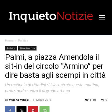
Home
Politica
Politica
Altre Notizie
Palmi, a piazza Amendola il
sit-in del circolo “Armino” per
dire basta agli scempi in città
Un centinaio di cittadini si è incontrato questa mattina,
protestando contro il degrado urbano
Di
Viviana Minasi
-
11 Marzo 2016
1130
0