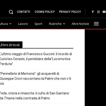
CONTATTI
COOKIE POLICY
PRIVACY POLICY
ultura
Lavoro
Sport
Rubriche
Altre Notizie
Ultimi Articoli
L’ultimo viaggio di Francesco Guccini: il ricordo di
Euristeo Ceraolo, il pendolare della”Locomotiva
Perduta”
“Pennellate di Memoria”: gli acquerelli di
Giuseppe Cricrì raccontano la Palmi che non c’è
più
Fede, storia e rinascita: il culto di San Gaetano
da Thiene nella contrada di Palmi