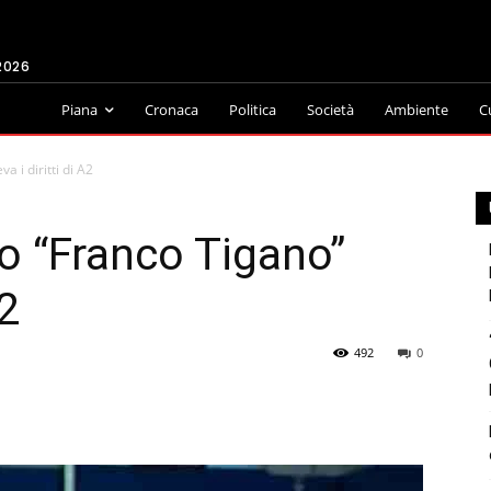
2026
Piana
Cronaca
Politica
Società
Ambiente
C
a i diritti di A2
lo “Franco Tigano”
A2
492
0