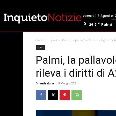
venerdì, 7 Agosto, 
C
26.2
Palmi
Home
Sport
Palmi, la pallavolo “Franco Tigano” rilev
Sport
Palmi, la pallavo
rileva i diritti di 
Di
redazione
-
3 Maggio 2024