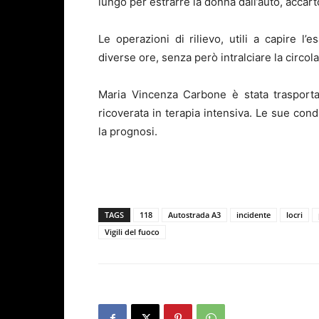
lungo per estrarre la donna dall’auto, accarto
Le operazioni di rilievo, utili a capire l’
diverse ore, senza però intralciare la circol
Maria Vincenza Carbone è stata trasporta
ricoverata in terapia intensiva. Le sue con
la prognosi.
TAGS
118
Autostrada A3
incidente
locri
Vigili del fuoco