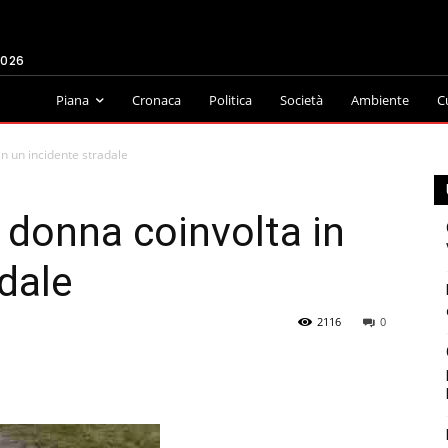
2026
Piana
Cronaca
Politica
Società
Ambiente
C
n un incidente stradale
 donna coinvolta in
adale
2116
0