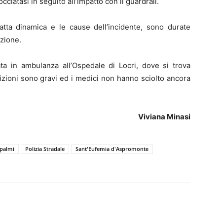
cciatasi in seguito all’impatto con il guardrail.
esatta dinamica e le cause dell’incidente, sono durate
azione.
ta in ambulanza all’Ospedale di Locri, dove si trova
dizioni sono gravi ed i medici non hanno sciolto ancora
Viviana Minasi
palmi
Polizia Stradale
Sant'Eufemia d'Aspromonte