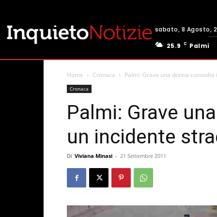
sabato, 8 Agosto, 
C
25.9
Palmi
Home
Cronaca
Palmi: Grave una donna coinvolta i
Cronaca
Palmi: Grave una
un incidente str
Di
Viviana Minasi
-
21 Settembre 2011