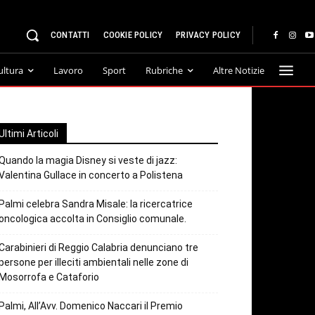
CONTATTI
COOKIE POLICY
PRIVACY POLICY
ultura
Lavoro
Sport
Rubriche
Altre Notizie
Ultimi Articoli
Quando la magia Disney si veste di jazz:
Valentina Gullace in concerto a Polistena
Palmi celebra Sandra Misale: la ricercatrice
oncologica accolta in Consiglio comunale.
Carabinieri di Reggio Calabria denunciano tre
persone per illeciti ambientali nelle zone di
Mosorrofa e Cataforio
Palmi, All’Avv. Domenico Naccari il Premio