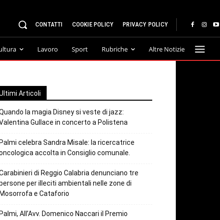
CONTATTI
COOKIE POLICY
PRIVACY POLICY
ultura
Lavoro
Sport
Rubriche
Altre Notizie
Ultimi Articoli
Quando la magia Disney si veste di jazz:
Valentina Gullace in concerto a Polistena
Palmi celebra Sandra Misale: la ricercatrice
oncologica accolta in Consiglio comunale.
Carabinieri di Reggio Calabria denunciano tre
persone per illeciti ambientali nelle zone di
Mosorrofa e Cataforio
Palmi, All’Avv. Domenico Naccari il Premio