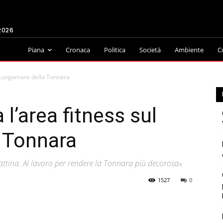
2026
Piana
Cronaca
Politica
Società
Ambiente
C
l Lungomare della Tonnara
 l’area fitness sul
 Tonnara
attina. Al lavoro per rendere la Tonnara più decorosa»
1527
0