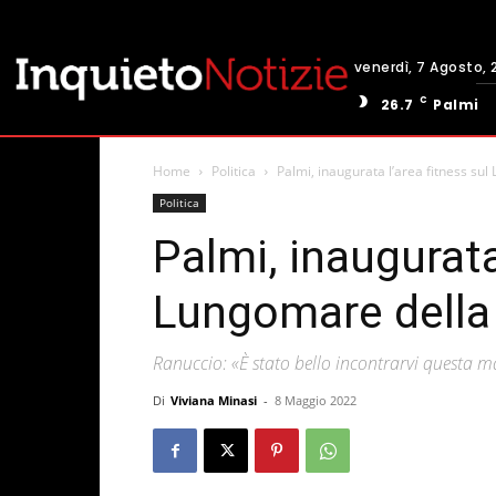
venerdì, 7 Agosto, 
C
26.7
Palmi
Home
Politica
Palmi, inaugurata l’area fitness su
Politica
Palmi, inaugurata
Lungomare della
Ranuccio: «È stato bello incontrarvi questa m
Di
Viviana Minasi
-
8 Maggio 2022