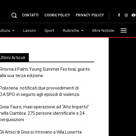
CONTATTI
COOKIE POLICY
PRIVACY POLICY
ultura
Lavoro
Sport
Rubriche
Altre Notizie
Ultimi Articoli
Ritorna il Palmi Young Summer Festival, giunto
alla sua terza edizione.
Polistena: notificati due provvedimenti di
D.A.SPO. in seguito agli episodi di violenza
Gioia Tauro, maxi operazione ad “Alto Impatto”
nella Ciambra: 275 persone identificate e 24
perquisizioni
Gli Amici di Gisa si ritrovano a Villa Luisetta: