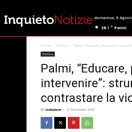
domenica, 9 Agost
C
28.1
Palmi
Home
Politica
Palmi, “Educare, prevenire, interven
Politica
Palmi, “Educare, 
intervenire”: str
contrastare la vi
Di
redazione
-
22 Novembre 2025