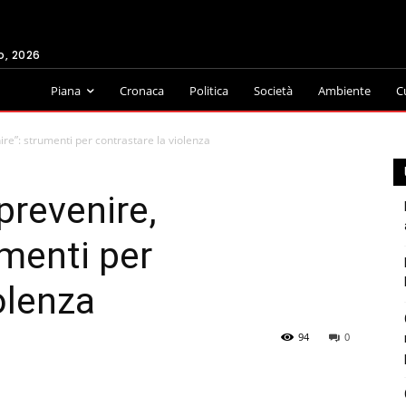
o, 2026
Piana
Cronaca
Politica
Società
Ambiente
C
ire”: strumenti per contrastare la violenza
prevenire,
umenti per
olenza
94
0