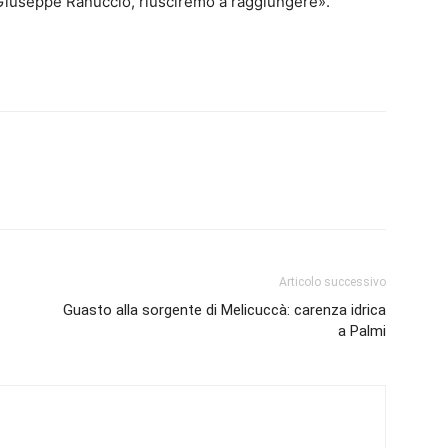
Giuseppe Ranuccio, riusciremo a raggiungere».
Articolo successivo
Guasto alla sorgente di Melicuccà: carenza idrica
a Palmi