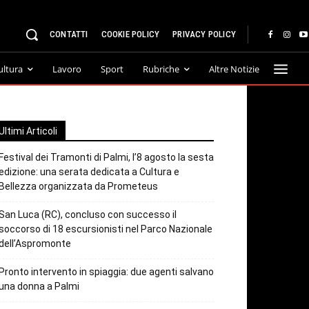
CONTATTI
COOKIE POLICY
PRIVACY POLICY
ultura
Lavoro
Sport
Rubriche
Altre Notizie
Ultimi Articoli
Festival dei Tramonti di Palmi, l’8 agosto la sesta
edizione: una serata dedicata a Cultura e
Bellezza organizzata da Prometeus
San Luca (RC), concluso con successo il
soccorso di 18 escursionisti nel Parco Nazionale
dell’Aspromonte
Pronto intervento in spiaggia: due agenti salvano
una donna a Palmi