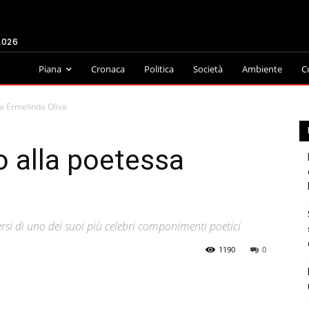
2026
Piana
Cronaca
Politica
Società
Ambiente
C
sa Ermelinda Oliva
o alla poetessa
versi di uno dei suoi più celebri componimenti poetici
1190
0