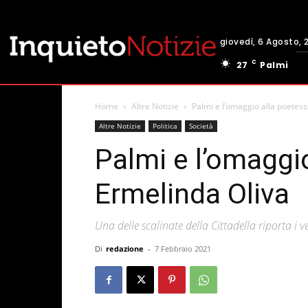
giovedì, 6 Agosto, 
C
27
Palmi
Home
Altre Notizie
Palmi e l’omaggio alla poetes
Altre Notizie
Politica
Società
Palmi e l’omaggi
Ermelinda Oliva
Una delle scalinate della Cittadella riporta i 
Di
redazione
-
7 Febbraio 2021