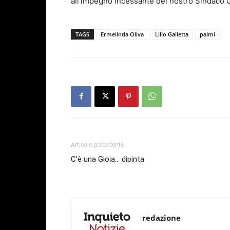
all’impegno incessante del nostro Sindaco 
TAGS
Ermelinda Oliva
Lillo Galletta
palmi
Articolo precedente
C’è una Gioia… dipinta
redazione