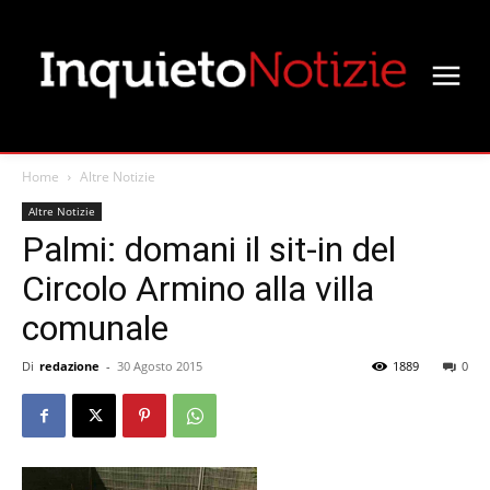
Home
Altre Notizie
Altre Notizie
Palmi: domani il sit-in del
Circolo Armino alla villa
comunale
Di
redazione
-
30 Agosto 2015
1889
0