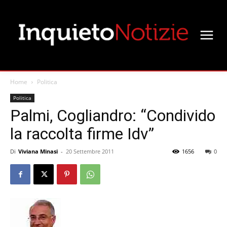
Home
Politica
Politica
Palmi, Cogliandro: “Condivido
la raccolta firme Idv”
Di
Viviana Minasi
-
20 Settembre 2011
1656
0