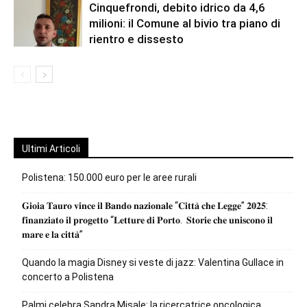
Cinquefrondi, debito idrico da 4,6
milioni: il Comune al bivio tra piano di
rientro e dissesto
Ultimi Articoli
Polistena: 150.000 euro per le aree rurali
𝐆𝐢𝐨𝐢𝐚 𝐓𝐚𝐮𝐫𝐨 𝐯𝐢𝐧𝐜𝐞 𝐢𝐥 𝐁𝐚𝐧𝐝𝐨 𝐧𝐚𝐳𝐢𝐨𝐧𝐚𝐥𝐞 “𝐂𝐢𝐭𝐭𝐚̀ 𝐜𝐡𝐞 𝐋𝐞𝐠𝐠𝐞” 𝟐𝟎𝟐𝟓:
𝐟𝐢𝐧𝐚𝐧𝐳𝐢𝐚𝐭𝐨 𝐢𝐥 𝐩𝐫𝐨𝐠𝐞𝐭𝐭𝐨 “𝐋𝐞𝐭𝐭𝐮𝐫𝐞 𝐝𝐢 𝐏𝐨𝐫𝐭𝐨. 𝐒𝐭𝐨𝐫𝐢𝐞 𝐜𝐡𝐞 𝐮𝐧𝐢𝐬𝐜𝐨𝐧𝐨 𝐢𝐥
𝐦𝐚𝐫𝐞 𝐞 𝐥𝐚 𝐜𝐢𝐭𝐭𝐚̀”
Quando la magia Disney si veste di jazz: Valentina Gullace in
concerto a Polistena
Palmi celebra Sandra Misale: la ricercatrice oncologica