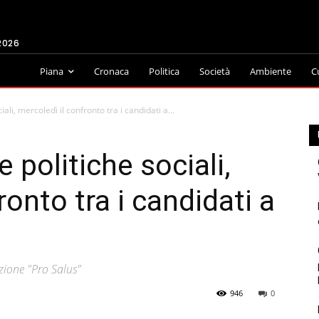
2026
Piana
Cronaca
Politica
Società
Ambiente
C
li, mercoledì il confronto tra i candidati a...
politiche sociali,
ronto tra i candidati a
zione "Pro Salus"
946
0