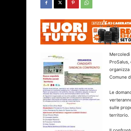
Mercoledì 
ProSalus, 
organizza 
Comune di 
Le domande
verteranno
sulle prop
territorio.
Il confron