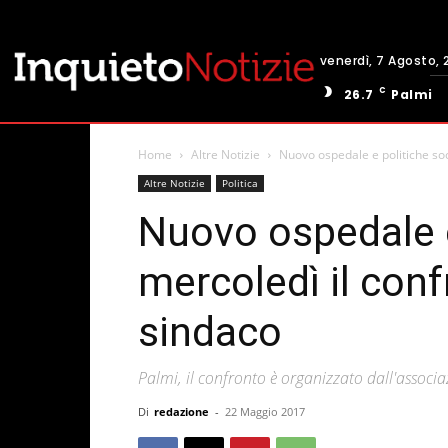
venerdì, 7 Agosto, 
C
26.7
Palmi
Home
Altre Notizie
Nuovo ospedale e politiche socia
Altre Notizie
Politica
Nuovo ospedale e 
mercoledì il conf
sindaco
Palmi, il confronto è organizzato dall'associa
Di
redazione
-
22 Maggio 2017