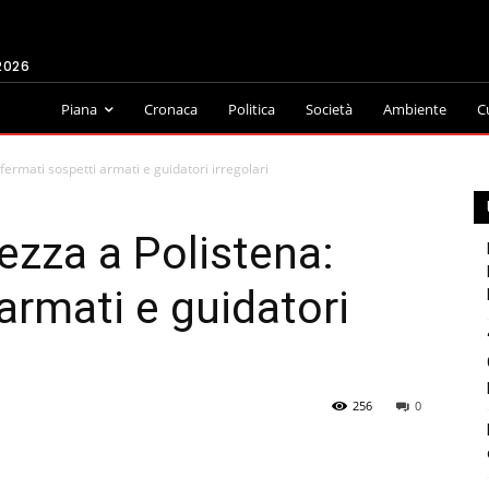
2026
Piana
Cronaca
Politica
Società
Ambiente
C
fermati sospetti armati e guidatori irregolari
ezza a Polistena:
armati e guidatori
256
0