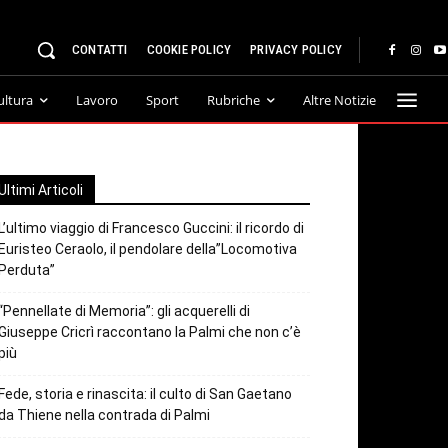
CONTATTI
COOKIE POLICY
PRIVACY POLICY
ultura
Lavoro
Sport
Rubriche
Altre Notizie
Ultimi Articoli
L’ultimo viaggio di Francesco Guccini: il ricordo di
Euristeo Ceraolo, il pendolare della”Locomotiva
Perduta”
“Pennellate di Memoria”: gli acquerelli di
Giuseppe Cricrì raccontano la Palmi che non c’è
più
Fede, storia e rinascita: il culto di San Gaetano
da Thiene nella contrada di Palmi