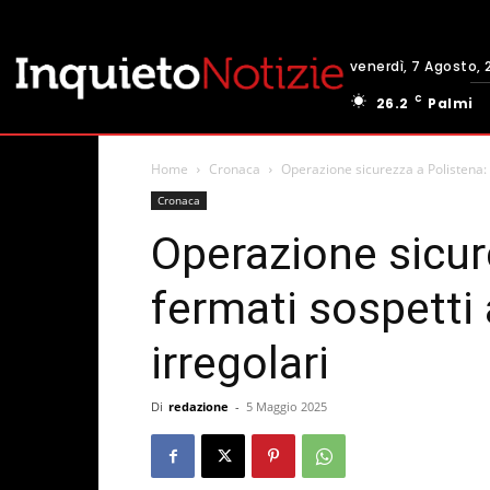
venerdì, 7 Agosto, 
C
26.2
Palmi
Home
Cronaca
Operazione sicurezza a Polistena: 
Cronaca
Operazione sicur
fermati sospetti 
irregolari
Di
redazione
-
5 Maggio 2025