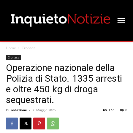
Home
Cronaca
Cronaca
Operazione nazionale della
Polizia di Stato. 1335 arresti
e oltre 450 kg di droga
sequestrati.
Di
redazione
-
30 Maggio 2026
177
0