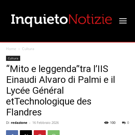
Home
Cultura
Cultura
“Mito e leggenda”tra l’IIS
Einaudi Alvaro di Palmi e il
Lycée Général
etTechnologique des
Flandres
Di
redazione
-
16 Febbraio 2026
100
0