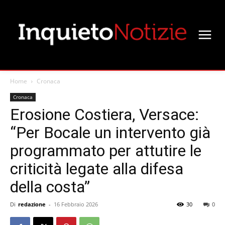
Home
Cronaca
Cronaca
Erosione Costiera, Versace:
“Per Bocale un intervento già
programmato per attutire le
criticità legate alla difesa
della costa”
Di
redazione
-
16 Febbraio 2026
30
0