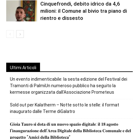
Cinquefrondi, debito idrico da 4,6
milioni: il Comune al bivio tra piano di
rientro e dissesto
Ultimi Articoli
Un evento indimenticabile: la sesta edizione del Festival dei
Tramonti di PalmiUn numeroso pubblico ha seguito la
kermesse organizzata dall’Associazione Prometeus
Sold out per Kalatherm – Notte sotto le stelle: il format
inaugurato dalle Terme diGalatro
𝐆𝐢𝐨𝐢𝐚 𝐓𝐚𝐮𝐫𝐨 𝐬𝐢 𝐝𝐨𝐭𝐚 𝐝𝐢 𝐮𝐧 𝐧𝐮𝐨𝐯𝐨 𝐬𝐩𝐚𝐳𝐢𝐨 𝐝𝐢𝐠𝐢𝐭𝐚𝐥𝐞: 𝐢𝐥 𝟏𝟖 𝐚𝐠𝐨𝐬𝐭𝐨
𝐥’𝐢𝐧𝐚𝐮𝐠𝐮𝐫𝐚𝐳𝐢𝐨𝐧𝐞 𝐝𝐞𝐥𝐥’𝐀𝐫𝐞𝐚 𝐃𝐢𝐠𝐢𝐭𝐚𝐥𝐞 𝐝𝐞𝐥𝐥𝐚 𝐁𝐢𝐛𝐥𝐢𝐨𝐭𝐞𝐜𝐚 𝐂𝐨𝐦𝐮𝐧𝐚𝐥𝐞 𝐞 𝐝𝐞𝐥
𝐩𝐫𝐨𝐠𝐞𝐭𝐭𝐨 “𝐀𝐦𝐢𝐜𝐢 𝐝𝐞𝐥𝐥𝐚 𝐁𝐢𝐛𝐥𝐢𝐨𝐭𝐞𝐜𝐚”