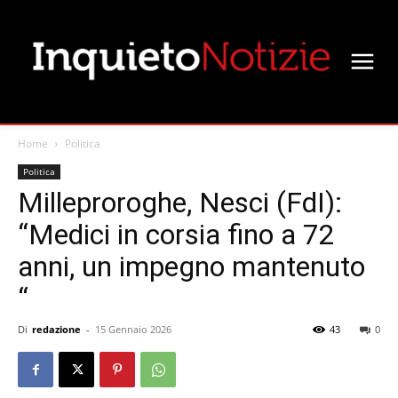
Home
Politica
Politica
Milleproroghe, Nesci (FdI):
“Medici in corsia fino a 72
anni, un impegno mantenuto
“
Di
redazione
-
15 Gennaio 2026
43
0