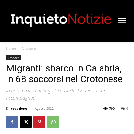
Home
Cronaca
Cronaca
Migranti: sbarco in Calabria,
in 68 soccorsi nel Crotonese
In barca a vela al largo Le Castella 12 minori non
accompagnati
Di
redazione
-
1 Agosto 2022
790
0