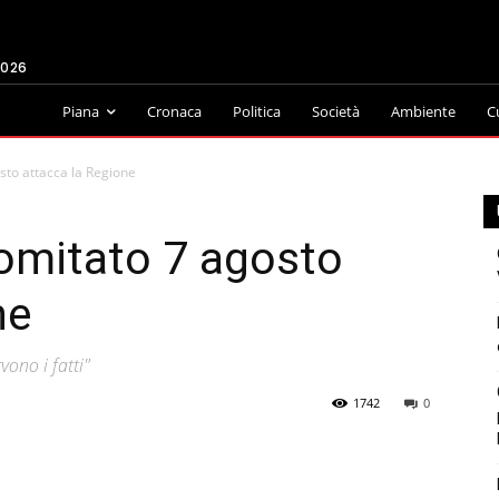
2026
Piana
Cronaca
Politica
Società
Ambiente
C
sto attacca la Regione
comitato 7 agosto
ne
vono i fatti"
1742
0