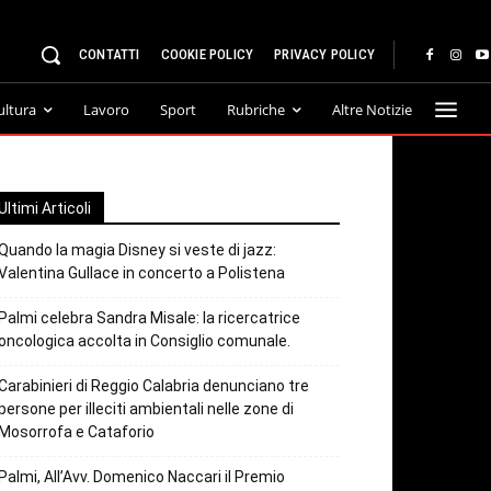
CONTATTI
COOKIE POLICY
PRIVACY POLICY
ultura
Lavoro
Sport
Rubriche
Altre Notizie
Ultimi Articoli
Quando la magia Disney si veste di jazz:
Valentina Gullace in concerto a Polistena
Palmi celebra Sandra Misale: la ricercatrice
oncologica accolta in Consiglio comunale.
Carabinieri di Reggio Calabria denunciano tre
persone per illeciti ambientali nelle zone di
Mosorrofa e Cataforio
Palmi, All’Avv. Domenico Naccari il Premio