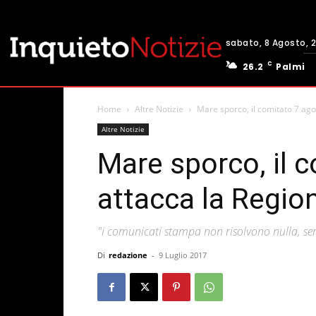
sabato, 8 Agosto, 
C
26.2
Palmi
Home
Altre Notizie
Mare sporco, il comitato 7 ago
Altre Notizie
Mare sporco, il 
attacca la Regio
"i comunicati stampa non risolvono nulla, ser
Di
redazione
-
9 Luglio 2017