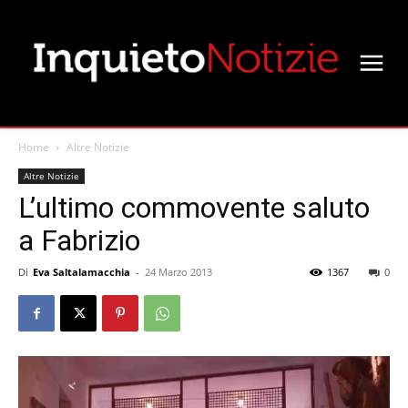
Home
Altre Notizie
Altre Notizie
L’ultimo commovente saluto
a Fabrizio
Di
Eva Saltalamacchia
-
24 Marzo 2013
1367
0