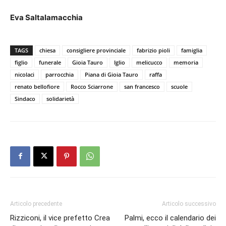
Eva Saltalamacchia
TAGS
chiesa
consigliere provinciale
fabrizio pioli
famiglia
figlio
funerale
Gioia Tauro
Iglio
melicucco
memoria
nicolaci
parrocchia
Piana di Gioia Tauro
raffa
renato bellofiore
Rocco Sciarrone
san francesco
scuole
Sindaco
solidarietà
Articolo precedente
Articolo successivo
Rizziconi, il vice prefetto Crea
Palmi, ecco il calendario dei