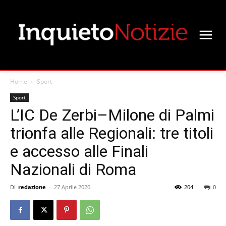
Home
Sport
Sport
L’IC De Zerbi–Milone di Palmi
trionfa alle Regionali: tre titoli
e accesso alle Finali
Nazionali di Roma
Di
redazione
-
27 Aprile 2026
204
0