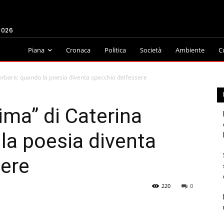
2026
Piana
Cronaca
Politica
Società
Ambiente
C
orbara: quando la poesia diventa specchio dell’essere
ima” di Caterina
la poesia diventa
sere
220
0