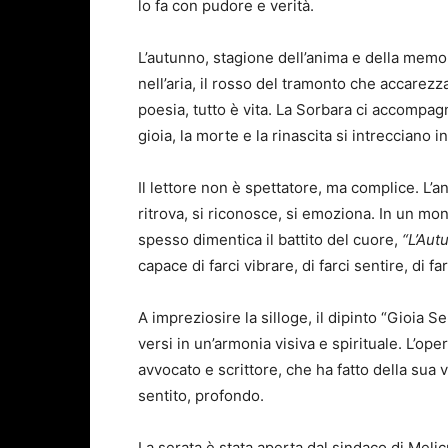
lo fa con pudore e verità.
L’autunno, stagione dell’anima e della memori
nell’aria, il rosso del tramonto che accarezz
poesia, tutto è vita. La Sorbara ci accompagna
gioia, la morte e la rinascita si intrecciano 
Il lettore non è spettatore, ma complice. L’
ritrova, si riconosce, si emoziona. In un m
spesso dimentica il battito del cuore,
“L’Aut
capace di farci vibrare, di farci sentire, di fa
A impreziosire la silloge, il dipinto “Gioia S
versi in un’armonia visiva e spirituale. L’op
avvocato e scrittore, che ha fatto della sua
sentito, profondo.
La serata è stata aperta dal sindaco di Melic