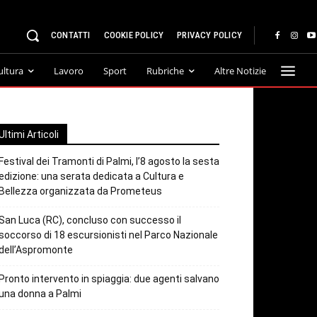
CONTATTI
COOKIE POLICY
PRIVACY POLICY
ultura
Lavoro
Sport
Rubriche
Altre Notizie
Ultimi Articoli
Festival dei Tramonti di Palmi, l’8 agosto la sesta
edizione: una serata dedicata a Cultura e
Bellezza organizzata da Prometeus
San Luca (RC), concluso con successo il
soccorso di 18 escursionisti nel Parco Nazionale
dell’Aspromonte
Pronto intervento in spiaggia: due agenti salvano
una donna a Palmi