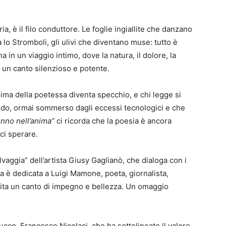
a, è il filo conduttore. Le foglie ingiallite che danzano
a lo Stromboli, gli ulivi che diventano muse: tutto è
 in un viaggio intimo, dove la natura, il dolore, la
in un canto silenzioso e potente.
anima della poetessa diventa specchio, e chi legge si
ondo, ormai sommerso dagli eccessi tecnologici e che
unno nell’anima”
ci ricorda che la poesia è ancora
rci sperare.
elvaggia” dell’artista Giusy Gaglianò, che dialoga con i
era è dedicata a Luigi Mamone, poeta, giornalista,
 vita un canto di impegno e bellezza. Un omaggio
ucco, Francesco Nicolaci, che ha sottolineato il valore