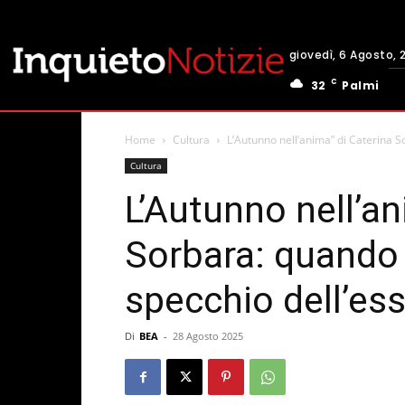
giovedì, 6 Agosto, 
C
32
Palmi
Home
Cultura
L’Autunno nell’anima” di Caterina S
Cultura
L’Autunno nell’an
Sorbara: quando 
specchio dell’es
Di
BEA
-
28 Agosto 2025