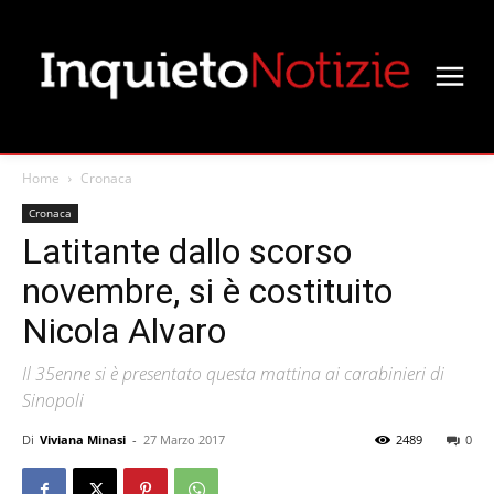
Home
Cronaca
Cronaca
Latitante dallo scorso
novembre, si è costituito
Nicola Alvaro
Il 35enne si è presentato questa mattina ai carabinieri di
Sinopoli
Di
Viviana Minasi
-
27 Marzo 2017
2489
0