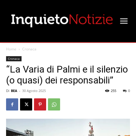
Home
Cronaca
Cronaca
“La Varia di Palmi e il silenzio
(o quasi) dei responsabili”
Di
BEA
-
30 Agosto 2025
255
0