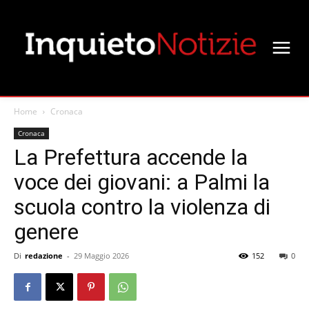
Home
Cronaca
Cronaca
La Prefettura accende la
voce dei giovani: a Palmi la
scuola contro la violenza di
genere
Di
redazione
-
29 Maggio 2026
152
0