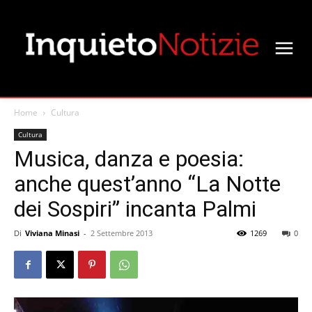
Home
Cultura
Cultura
Musica, danza e poesia:
anche quest’anno “La Notte
dei Sospiri” incanta Palmi
Di
Viviana Minasi
-
2 Settembre 2013
1269
0