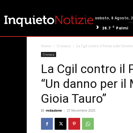
sabato, 8 Agosto, 
C
26.7
Palmi
Home
Cronaca
La Cgil contro il Ponte sullo Strett
Cronaca
La Cgil contro il 
“Un danno per il
Gioia Tauro”
Di
redazione
-
27 Novembre 2025