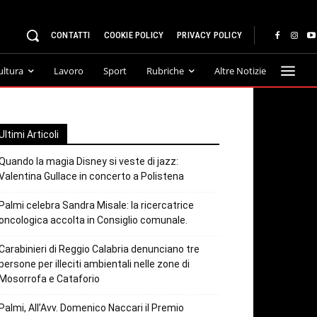
CONTATTI
COOKIE POLICY
PRIVACY POLICY
ultura
Lavoro
Sport
Rubriche
Altre Notizie
Ultimi Articoli
Quando la magia Disney si veste di jazz:
Valentina Gullace in concerto a Polistena
Palmi celebra Sandra Misale: la ricercatrice
oncologica accolta in Consiglio comunale.
Carabinieri di Reggio Calabria denunciano tre
persone per illeciti ambientali nelle zone di
Mosorrofa e Cataforio
Palmi, All’Avv. Domenico Naccari il Premio