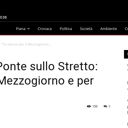
2026
Piana
Cronaca
Politica
Società
Ambiente
C
o: “Un danno per il Mezzogiorno...
Ponte sullo Stretto:
 Mezzogiorno e per
150
0