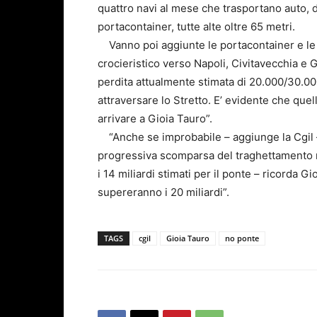
quattro navi al mese che trasportano auto, d
portacontainer, tutte alte oltre 65 metri.
Vanno poi aggiunte le portacontainer e le car
crocieristico verso Napoli, Civitavecchia e 
perdita attualmente stimata di 20.000/30.0
attraversare lo Stretto. E’ evidente che que
arrivare a Gioia Tauro”.
“Anche se improbabile – aggiunge la Cgil –
progressiva scomparsa del traghettamento nel
i 14 miliardi stimati per il ponte – ricorda G
supereranno i 20 miliardi”.
TAGS
cgil
Gioia Tauro
no ponte