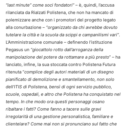
“last minute” come soci fondatori”
– è, quindi, l’accusa
rilanciata da Rialzati Polistena, che non ha mancato di
polemizzare anche con i promotori del progetto legato
alla conurbazione –
“organizzato da chi avrebbe dovuto
tutelare la città e la scuola da scippi e campanilismi vari”
.
L’Amministrazione comunale – definendo l’istituzione
Pegasus un
“giocattolo rotto dall’arroganza della
manipolazione del potere
da rottamare a più presto
” – ha
lanciato, infine, la sua stoccata contro Polistena Futura
ritenuta “
complice degli autori materiali di un disegno
pianificato di demolizione e smantellamento, non solo
dell’ITIS di Polistena, bensì di ogni servizio pubblico,
scuole, ospedali, e altro che Polistena ha conquistato nel
tempo. In che modo ora questi personaggi osano
ribaltare i fatti? Come fanno a tacere sulle gravi
irregolarità di una gestione personalistica, familiare e
clientelare? Come mai non si pronunciano sul fatto che