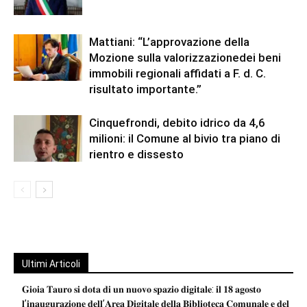
Mattiani: “L’approvazione della
Mozione sulla valorizzazionedei beni
immobili regionali affidati a F. d. C.
risultato importante.”
Cinquefrondi, debito idrico da 4,6
milioni: il Comune al bivio tra piano di
rientro e dissesto
Ultimi Articoli
𝐆𝐢𝐨𝐢𝐚 𝐓𝐚𝐮𝐫𝐨 𝐬𝐢 𝐝𝐨𝐭𝐚 𝐝𝐢 𝐮𝐧 𝐧𝐮𝐨𝐯𝐨 𝐬𝐩𝐚𝐳𝐢𝐨 𝐝𝐢𝐠𝐢𝐭𝐚𝐥𝐞: 𝐢𝐥 𝟏𝟖 𝐚𝐠𝐨𝐬𝐭𝐨
𝐥’𝐢𝐧𝐚𝐮𝐠𝐮𝐫𝐚𝐳𝐢𝐨𝐧𝐞 𝐝𝐞𝐥𝐥’𝐀𝐫𝐞𝐚 𝐃𝐢𝐠𝐢𝐭𝐚𝐥𝐞 𝐝𝐞𝐥𝐥𝐚 𝐁𝐢𝐛𝐥𝐢𝐨𝐭𝐞𝐜𝐚 𝐂𝐨𝐦𝐮𝐧𝐚𝐥𝐞 𝐞 𝐝𝐞𝐥