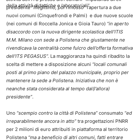
della attività didattiche e laboratoriali”
.
presidente
“illegittimo, poi rimosso”
l’apertura a due
nuovi comuni (Cinquefrondi e Palmi) e due nuove scuole
(nei comuni di Roccella Jonica e Gioia Tauro)
“in aperto
disaccordo con la nuova dirigente scolastica dell’ITIS
M.M. Milano con sede a Polistena che giustamente ne
rivendicava la centralità come fulcro dell’offerta formativa
dell’ITS PEGASUS”.
La maggioranza ha quindi ribadito la
scelta di mettere a disposizione alcuni
“locali comunali
posti al primo piano del palazzo municipale, proprio per
mantenere la sede a Polistena. Iniziativa che non è
neanche stata considerata al tempo dal(l’allora)
presidente”
.
Uno
“scempio contro la città di Polistena”
consumato
“ed
irreparabilmente ancora in atto”
tra progettazioni PNRR
per 2 milioni di euro attribuiti in piattaforma al territorio
Polistena
“ma a beneficio di altri comuni, fatti entrare