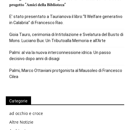
𝐩𝐫𝐨𝐠𝐞𝐭𝐭𝐨 “𝐀𝐦𝐢𝐜𝐢 𝐝𝐞𝐥𝐥𝐚 𝐁𝐢𝐛𝐥𝐢𝐨𝐭𝐞𝐜𝐚”
E’ stato presentato a Taurianova il libro:“Il Welfare generativo
in Calabria” di Francesco Rao.
Gioia Tauro, cerimonia di Intitolazione e Svelatura del Busto di
Mons. Luciano Bux: Un Tributoalla Memoria e all’Arte
Palmi: al via la nuova interconnessione idrica. Un passo
decisivo dopo anni di disagi
Palmi, Marco Ottaviani protgonista al Mausoleo di Francesco
Cilea
Categorie
ad occhio e croce
Altre Notizie