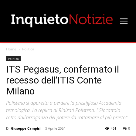
Home
Politica
Politica
ITS Pegasus, confermato il
recesso dell’ITIS Conte
Milano
Polistena si appresta a perdere la prestigiosa Accademia
tecnologica. La replica di Rialzati Polistena: "Giocattolo
rotto dall’arroganza del potere da rottamare al più presto"
Di
Giuseppe Campisi
-
5 Aprile 2024
461
0