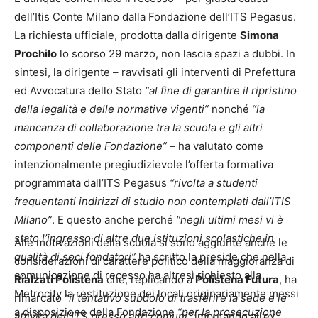
dell’Itis Conte Milano dalla Fondazione dell’ITS Pegasus.
La richiesta ufficiale, prodotta dalla dirigente
Simona
Prochilo
lo scorso 29 marzo, non lascia spazi a dubbi. In
sintesi, la dirigente – ravvisati gli interventi di Prefettura
ed Avvocatura dello Stato
“al fine di garantire il ripristino
della legalità e delle normative vigenti”
nonché
“la
mancanza di collaborazione tra la scuola e gli altri
componenti delle Fondazione”
– ha valutato come
intenzionalmente pregiudizievole l’offerta formativa
programmata dall’ITS Pegasus
“rivolta a studenti
frequentanti indirizzi di studio non contemplati dall’ITIS
Milano”
. E questo anche perché
“negli ultimi mesi vi è
stato l’ingresso di altre due istituzioni scolastiche in
Alle motivazioni della scuola si sono aggiunte anche le
qualità di soci fondatori”
ha scritto la preside che nella
considerazioni di carattere politico della maggioranza di
comunicazione di recesso ha altresì richiesto alla
Rialzati Polistena
che, replicando a
Polistena Futura
, ha
Metrocity la restituzione dei locali originariamente messi
rimarcato
“il tentativo subdolo di trasferire la sede e le
a disposizione della Fondazione
“per la prosecuzione
attività dell’ITS presso altri comuni”
imputando all’ex