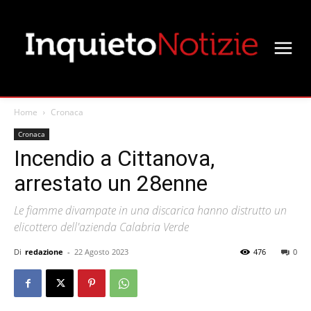
Home
Cronaca
Cronaca
Incendio a Cittanova,
arrestato un 28enne
Le fiamme divampate in una discarica hanno distrutto un
elicottero dell'azienda Calabria Verde
Di
redazione
-
22 Agosto 2023
476
0