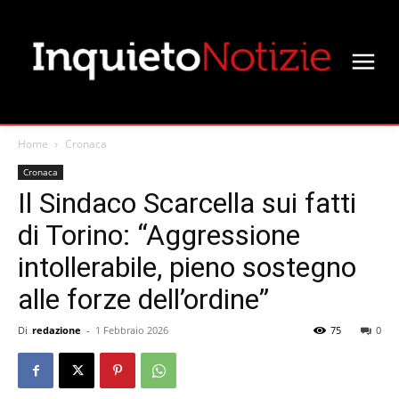
Home
Cronaca
Cronaca
Il Sindaco Scarcella sui fatti
di Torino: “Aggressione
intollerabile, pieno sostegno
alle forze dell’ordine”
Di
redazione
-
1 Febbraio 2026
75
0