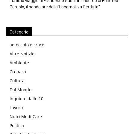
L’ultimo viaggio di Francesco Guccini: il ricordo di Euristeo
Ceraolo, il pendolare della”Locomotiva Perduta”
Categorie
ad occhio e croce
Altre Notizie
Ambiente
Cronaca
Cultura
Dal Mondo
Inquieto dalle 10
Lavoro
Nutri Medi Care
Politica