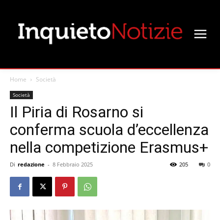
Home
Società
Società
Il Piria di Rosarno si
conferma scuola d’eccellenza
nella competizione Erasmus+
Di
redazione
-
8 Febbraio 2025
205
0