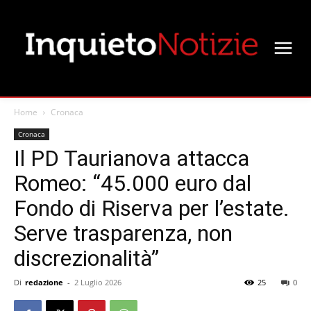
Home
Cronaca
Cronaca
Il PD Taurianova attacca
Romeo: “45.000 euro dal
Fondo di Riserva per l’estate.
Serve trasparenza, non
discrezionalità”
Di
redazione
-
2 Luglio 2026
25
0