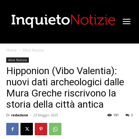
Home
Altre Notizie
Altre Notizie
Hipponion (Vibo Valentia):
nuovi dati archeologici dalle
Mura Greche riscrivono la
storia della città antica
Di
redazione
-
23 Maggio 2025
191
0