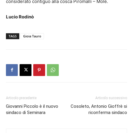
considerato contiguo alla cosca Piromalli – Molè.
Lucio Rodinò
TAGS
Gioia Tauro
Articolo precedente
Articolo successivo
Giovanni Piccolo è il nuovo
Cosoleto, Antonio Gioffrè si
sindaco di Seminara
riconferma sindaco