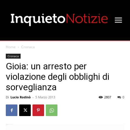
Home
Cronaca
Cronaca
Gioia: un arresto per
violazione degli obblighi di
sorveglianza
Di
Lucio Rodinò
-
5 Marzo 2013
2807
0