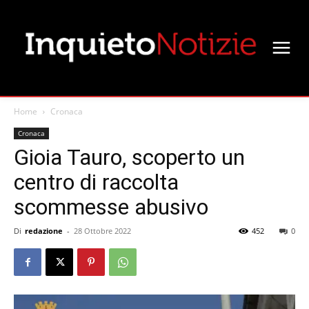
Home
Cronaca
Cronaca
Gioia Tauro, scoperto un
centro di raccolta
scommesse abusivo
Di
redazione
-
28 Ottobre 2022
452
0