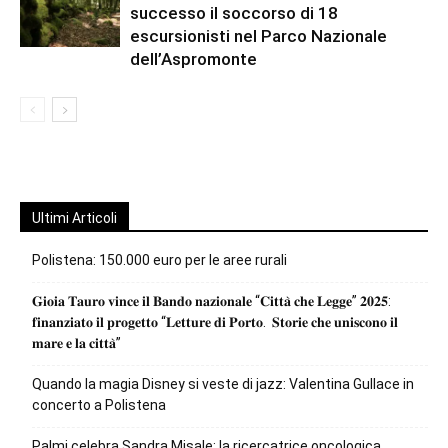
successo il soccorso di 18
escursionisti nel Parco Nazionale
dell’Aspromonte
Ultimi Articoli
Polistena: 150.000 euro per le aree rurali
𝐆𝐢𝐨𝐢𝐚 𝐓𝐚𝐮𝐫𝐨 𝐯𝐢𝐧𝐜𝐞 𝐢𝐥 𝐁𝐚𝐧𝐝𝐨 𝐧𝐚𝐳𝐢𝐨𝐧𝐚𝐥𝐞 “𝐂𝐢𝐭𝐭𝐚̀ 𝐜𝐡𝐞 𝐋𝐞𝐠𝐠𝐞” 𝟐𝟎𝟐𝟓:
𝐟𝐢𝐧𝐚𝐧𝐳𝐢𝐚𝐭𝐨 𝐢𝐥 𝐩𝐫𝐨𝐠𝐞𝐭𝐭𝐨 “𝐋𝐞𝐭𝐭𝐮𝐫𝐞 𝐝𝐢 𝐏𝐨𝐫𝐭𝐨. 𝐒𝐭𝐨𝐫𝐢𝐞 𝐜𝐡𝐞 𝐮𝐧𝐢𝐬𝐜𝐨𝐧𝐨 𝐢𝐥
𝐦𝐚𝐫𝐞 𝐞 𝐥𝐚 𝐜𝐢𝐭𝐭𝐚̀”
Quando la magia Disney si veste di jazz: Valentina Gullace in
concerto a Polistena
Palmi celebra Sandra Misale: la ricercatrice oncologica