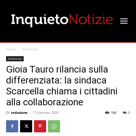
Home
Ambiente
Ambiente
Gioia Tauro rilancia sulla
differenziata: la sindaca
Scarcella chiama i cittadini
alla collaborazione
Di
redazione
-
17 Gennaio 2026
166
0