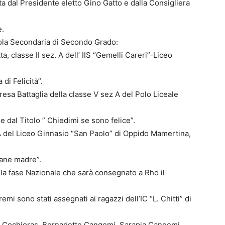
ta dal Presidente eletto Gino Gatto e dalla Consigliera
e.
uola Secondaria di Secondo Grado:
 classe II sez. A dell’ IIS “Gemelli Careri”-Liceo
 di Felicità”.
sa Battaglia della classe V sez A del Polo Liceale
e dal Titolo ” Chiedimi se sono felice”.
A del Liceo Ginnasio “San Paolo” di Oppido Mamertina,
vane madre”.
lla fase Nazionale che sarà consegnato a Rho il
mi sono stati assegnati ai ragazzi dell’IC “L. Chitti” di
a Cochioras, Bernadette Cangemi, Sarapia Cangemi,