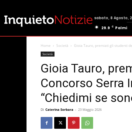
sabato, 8 Agosto, 
C
29.9
Palmi
Home
Società
Gioia Tauro, premiati gli studenti d
Società
Gioia Tauro, prem
Concorso Serra I
“Chiedimi se sono
Di
Caterina Sorbara
-
23 Maggio 2026