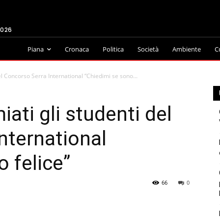
2026
Piana
Cronaca
Politica
Società
Ambiente
C
el Concorso Serra International “Chiedimi se sono...
iati gli studenti del
nternational
 felice”
66
0