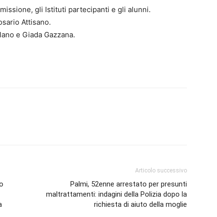
ssione, gli Istituti partecipanti e gli alunni.
sario Attisano.
lano e Giada Gazzana.
Articolo successivo
vo
Palmi, 52enne arrestato per presunti
maltrattamenti: indagini della Polizia dopo la
a
richiesta di aiuto della moglie