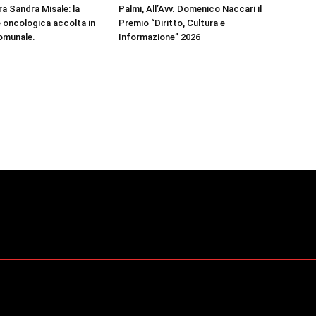
ra Sandra Misale: la
Palmi, All’Avv. Domenico Naccari il
e oncologica accolta in
Premio “Diritto, Cultura e
omunale.
Informazione” 2026