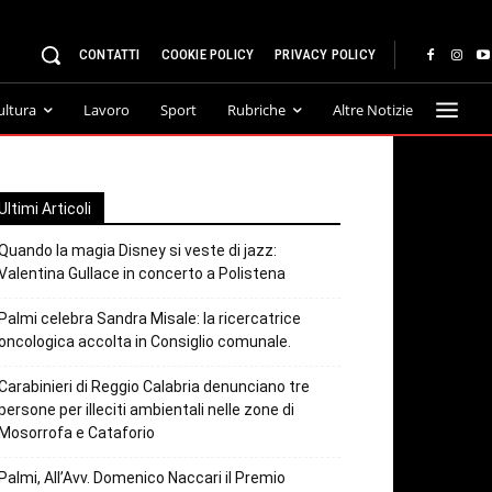
CONTATTI
COOKIE POLICY
PRIVACY POLICY
ultura
Lavoro
Sport
Rubriche
Altre Notizie
Ultimi Articoli
Quando la magia Disney si veste di jazz:
Valentina Gullace in concerto a Polistena
Palmi celebra Sandra Misale: la ricercatrice
oncologica accolta in Consiglio comunale.
Carabinieri di Reggio Calabria denunciano tre
persone per illeciti ambientali nelle zone di
Mosorrofa e Cataforio
Palmi, All’Avv. Domenico Naccari il Premio