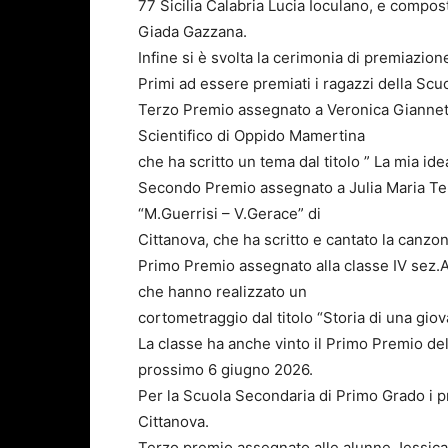
77 Sicilia Calabria Lucia Ioculano, e compos
Giada Gazzana.
Infine si è svolta la cerimonia di premiazion
Primi ad essere premiati i ragazzi della Sc
Terzo Premio assegnato a Veronica Giannetta,
Scientifico di Oppido Mamertina
che ha scritto un tema dal titolo ” La mia idea
Secondo Premio assegnato a Julia Maria Tere
“M.Guerrisi – V.Gerace” di
Cittanova, che ha scritto e cantato la canzon
Primo Premio assegnato alla classe IV sez.
che hanno realizzato un
cortometraggio dal titolo “Storia di una gio
La classe ha anche vinto il Primo Premio de
prossimo 6 giugno 2026.
Per la Scuola Secondaria di Primo Grado i pre
Cittanova.
Terzo premio assegnato alle alunne Jessic