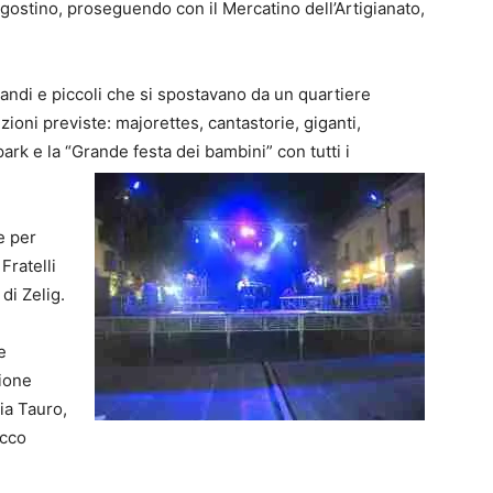
gostino, proseguendo con il Mercatino dell’Artigianato,
andi e piccoli che si spostavano da un quartiere
bizioni previste: majorettes, cantastorie, giganti,
 park e la “Grande festa dei bambini” con tutti i
te per
 Fratelli
di Zelig.
e
zione
oia Tauro,
occo