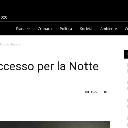
2026
Piana
Cronaca
Politica
Società
Ambiente
C
 Notte Bianca
ccesso per la Notte
1527
0