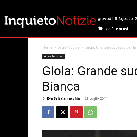
giovedì, 6 Agosto, 
C
27
Palmi
Home
Altre Notizie
Gioia: Grande successo per la
Altre Notizie
Gioia: Grande su
Bianca
Di
Eva Saltalamacchia
-
21 Luglio 2014