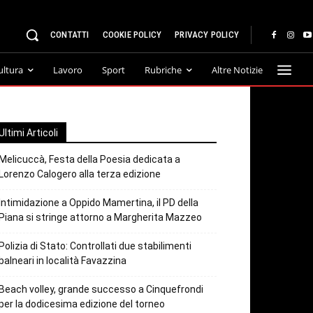
CONTATTI
COOKIE POLICY
PRIVACY POLICY
ultura
Lavoro
Sport
Rubriche
Altre Notizie
Ultimi Articoli
Melicuccà, Festa della Poesia dedicata a
Lorenzo Calogero alla terza edizione
Intimidazione a Oppido Mamertina, il PD della
Piana si stringe attorno a Margherita Mazzeo
Polizia di Stato: Controllati due stabilimenti
balneari in località Favazzina
Beach volley, grande successo a Cinquefrondi
per la dodicesima edizione del torneo